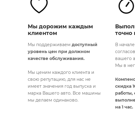
Мы дорожим каждым
Выпол
клиентом
точно 
Мы поддерживаем
доступный
В начале
уровень цен при должном
согласо
качестве обслуживания.
вашего а
Мы в не
Мы ценим каждого клиента и
свою репутацию, для нас не
Компенс
имеет значения год выпуска и
скидка 
марка Вашего авто. Все машины
работы,
мы делаем одинаково.​
выполне
на 1 час.​