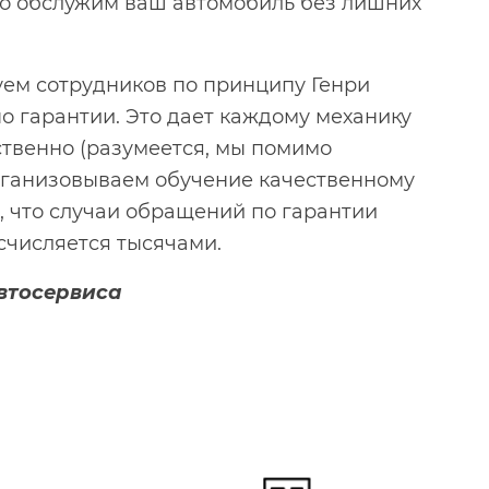
го обслужим ваш автомобиль без лишних
руем сотрудников по принципу Генри
о гарантии. Это дает каждому механику
ственно (разумеется, мы помимо
рганизовываем обучение качественному
о, что случаи обращений по гарантии
счисляется тысячами.
втосервиса