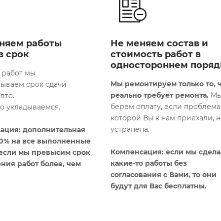
няем работы
Не меняем состав и
в срок
стоимость работ в
одностороннем поряд
 работ мы
Мы ремонтируем только то, 
вываем срок сдачи
реально требует ремонта.
Мы
вто.
берем оплату, если проблема,
го укладываемся.
которой Вы к нам приехали, н
устранена.
ация: дополнительная
10% на все выполненные
Компенсация: если мы сдел
 если мы превысим срок
какие-то работы без
ния работ более, чем
согласования с Вами, то они
будут для Вас бесплатны​.