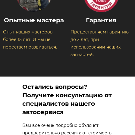
Опытные мастера​
Гарантия
Опыт наших мастеров
Предоставляем гарантию
более 15 лет. И мы не
до 2 лет, при
перестаем развиваться.
использовании наших
запчастей.
Остались вопросы?
Получите консультацию от
специалистов нашего
автосервиса
Вам все очень подробно объяснят,
предварительно рассчитают стоимость