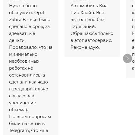
Нужно было
Автомобиль Киа
с
обслужить Opel
Рио Хлайн. Все
к
Zafira B - всё было
выполнено без
п
сделано в срок, за
нареканий.
п
адекватные
Обращаюсь только
Е
деньги.
в этот автосервис.
е
Порадовало, что на
Рекомендую.
а
минимально
п
необходимых
о
работах не
а
остановились, а
сделали как надо
(предварительно
согласовав
увеличение
объема).
По всем вопросам
были на связи в
Telegram, что мне