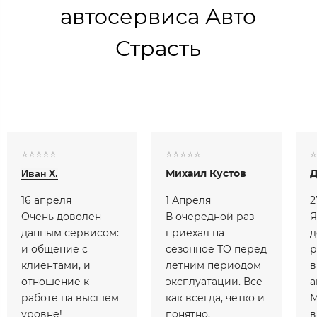
автосервиса Авто
Страсть
⭐️⭐️⭐️⭐️⭐️
⭐️⭐️⭐️⭐️⭐️
⭐️
Михаил Кустов
Д
Иван Х.
16 апреля
1 Апреля
2
Очень доволен
В очередной раз
Я
данным сервисом:
приехал на
д
и общение с
сезонное ТО перед
р
клиентами, и
летним периодом
в
отношение к
эксплуатации. Все
а
работе на высшем
как всегда, четко и
М
уровне!
понятно.
в