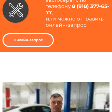
австосервис по
телефону
8 (918) 377-65-
77
​,
или можно отправить
онлайн-запрос
Онлайн-запрос