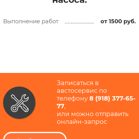
Выполнение работ
от 1500 руб.
Записаться в
австосервис по
телефону
8 (918) 377-65-
77
​,
или можно отправить
онлайн-запрос