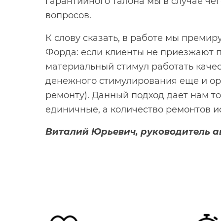
гарантийного талона мы в случае че
вопросов.
К слову сказать, в работе мы преми
Форда: если клиенты не приезжают п
материальный стимул работать каче
денежного стимулирования еще и о
ремонту). Данный подход дает нам т
единичные, а количество ремонтов и
Виталий Юрьевич, руководитель а