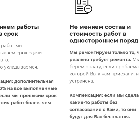
няем работы
Не меняем состав и
в срок
стоимость работ в
одностороннем поряд
 работ мы
Мы ремонтируем только то, 
вываем срок сдачи
реально требует ремонта.
Мы
вто.
берем оплату, если проблема,
го укладываемся.
которой Вы к нам приехали, н
устранена.
ация: дополнительная
10% на все выполненные
Компенсация: если мы сдел
 если мы превысим срок
какие-то работы без
ния работ более, чем
согласования с Вами, то они
будут для Вас бесплатны​.