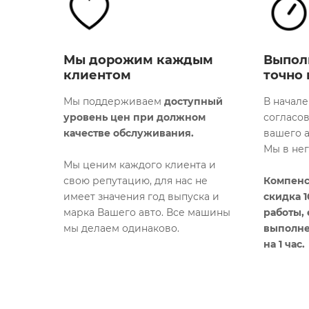
Мы дорожим каждым
Выпол
клиентом
точно 
Мы поддерживаем
доступный
В начале
уровень цен при должном
согласо
качестве обслуживания.
вашего а
Мы в не
Мы ценим каждого клиента и
свою репутацию, для нас не
Компенс
имеет значения год выпуска и
скидка 
марка Вашего авто. Все машины
работы,
мы делаем одинаково.​
выполне
на 1 час.​