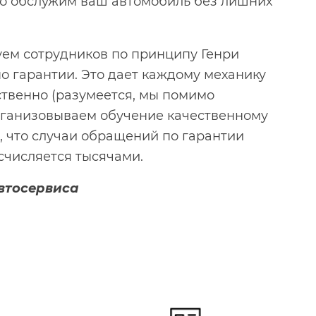
го обслужим ваш автомобиль без лишних
руем сотрудников по принципу Генри
о гарантии. Это дает каждому механику
ственно (разумеется, мы помимо
рганизовываем обучение качественному
о, что случаи обращений по гарантии
счисляется тысячами.
втосервиса