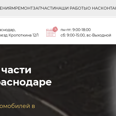
ЛЕНИЯМ
РЕМОНТ
ЗАПЧАСТИ
НАШИ РАБОТЫ
О НАС
КОНТА
аснодар,
пн-пт: 9:00-18:00
езд Кропоткина 12/1
сб: 9:00-15:00, вс-Выходной
 части
раснодаре
томобилей в