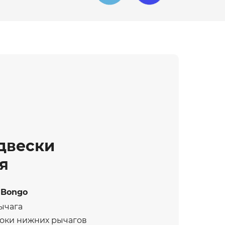
двески
ля
 Bongo
ычага
оки нижних рычагов