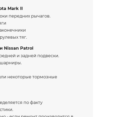
ta Mark II
оки передних рычагов.
яги
аконечники
улевых тяг.
 Nissan Patrol
едней и задней подвески.
 шарниры.
или некоторые тормозные
еделяется по факту
стики.
но - если ремонт производится в